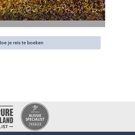
A local man, Pus
oe je reis te boeken