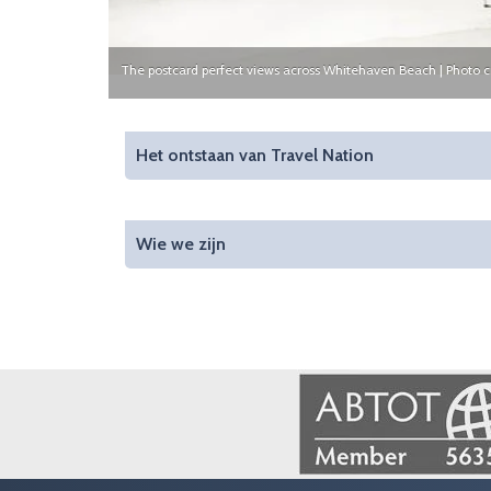
The postcard perfect views across Whitehaven Beach | Photo 
Het ontstaan van Travel Nation
Wie we zijn
Image